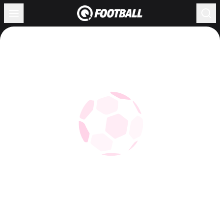
Жүктелуде...