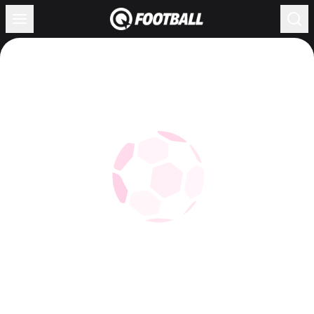
Жүктелуде...