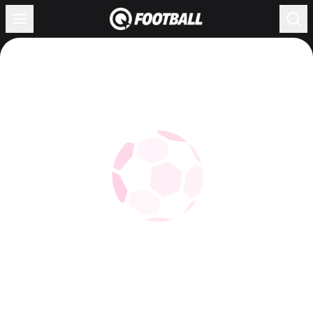
Жүктелуде...