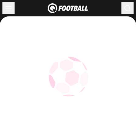
Жүктелуде...