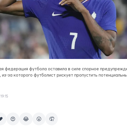
 федерация футбола оставила в силе спорное предупрежде
, из-за которого футболист рискует пропустить потенциальн
19:15
❤️
😍
😂
😮
🤦