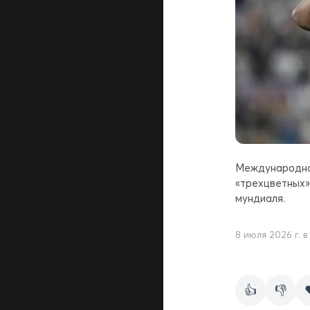
Международная
«трехцветных»
мундиаля.
8 июля 2026 г. в 
👍
👎