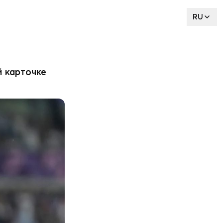
RU
 карточке