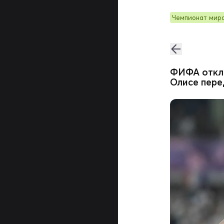
Чемпионат мир
ФИФА откло
Олисе пере