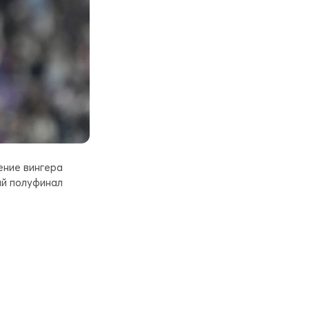
ние вингера
ый полуфинал